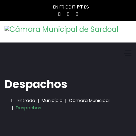
EN
FR
DE
IT
PT
ES
Despachos
Entrada
Município
Câmara Municipal
Despachos