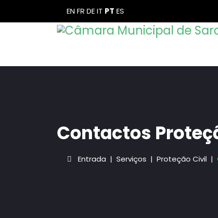
EN
FR
DE
IT
PT
ES
Contactos Proteçã
Entrada
Serviços
Proteção Civil