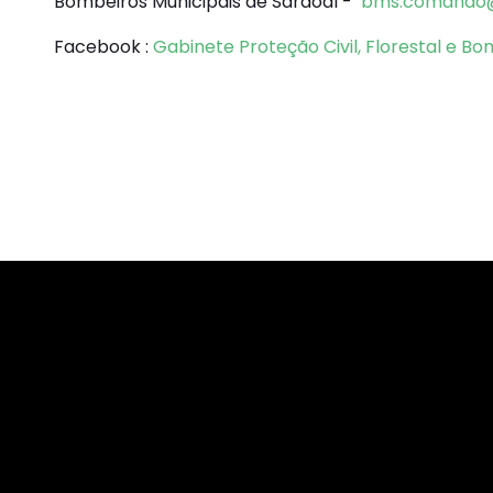
Bombeiros Municipais de Sardoal -
bms.comando@
Facebook :
Gabinete Proteção Civil, Florestal e B