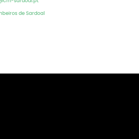
cm-sardoal.pt
ombeiros de Sardoal