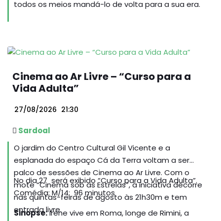
todos os meios mandá-lo de volta para a sua era.
Cinema ao Ar Livre – “Curso para a
Vida Adulta”
27/08/2026
21:30
Sardoal
O jardim do Centro Cultural Gil Vicente e a
esplanada do espaço Cá da Terra voltam a ser
palco de sessões de Cinema ao Ar Livre. Com o
No dia 27 será exibido “Curso para a Vida Adulta”.
mote “Cinema sob as Estrelas”, a iniciativa decorre
Comédia; M/14; 96 minutos
nas quintas-feiras de agosto às 21h30m e tem
entrada livre.
Sinopse:
Irene vive em Roma, longe de Rimini, a