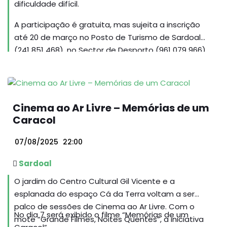
dificuldade difícil.
A participação é gratuita, mas sujeita a inscrição
até 20 de março no Posto de Turismo de Sardoal
(241 851 468), no Sector de Desporto (961 079 966)
ou em
https://forms.gle/2XX9MgcPi3pzFnDK9
Cinema ao Ar Livre – Memórias de um
Caracol
07/08/2025
22:00
Sardoal
O jardim do Centro Cultural Gil Vicente e a
esplanada do espaço Cá da Terra voltam a ser
palco de sessões de Cinema ao Ar Livre. Com o
No dia 7 será exibido o filme “Memórias de um
mote “Grande Filmes, Noites Quentes”, a iniciativa