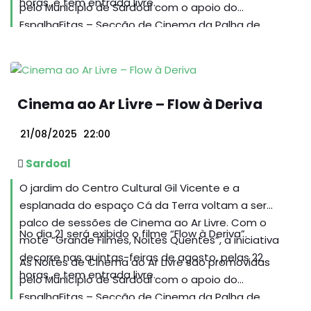
horas, e tem entrada livre.
pelo Município de Sardoal com o apoio do
EspalhaFitas – Secção de Cinema da Palha de
Abrantes e da TAGUS – Associação para o
Desenvolvimento Integrado do Ribatejo Interior.
Cinema ao Ar Livre – Flow à Deriva
21/08/2025
22:00
Sardoal
O jardim do Centro Cultural Gil Vicente e a
esplanada do espaço Cá da Terra voltam a ser
palco de sessões de Cinema ao Ar Livre. Com o
No dia 21 será exibido o filme “Flow à Deriva”.
mote “Grande Filmes, Noites Quentes”, a iniciativa
decorre nas quintas-feiras de agosto, pelas 22
As Noites de Cinema ao Ar Livre são promovidas
horas, e tem entrada livre.
pelo Município de Sardoal com o apoio do
EspalhaFitas – Secção de Cinema da Palha de