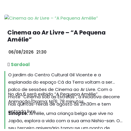
Abrantes e da TAGUS – Associação para o
Desenvolvimento Integrado do Ribatejo Interior.
Cinema ao Ar Livre – “A Pequena
Amélie”
06/08/2026
21:30
Sardoal
O jardim do Centro Cultural Gil Vicente e a
esplanada do espaço Cá da Terra voltam a ser
palco de sessões de Cinema ao Ar Livre. Com o
No dia 6 será exibido “A Pequena Amélie”.
mote “Cinema sob as Estrelas”, a iniciativa decorre
Animação/Drama; M/6; 78 minutos
nas quintas-feiras de agosto às 21h30m e tem
entrada livre.
Sinopse:
Amélie, uma criança belga que vive no
Japão, explora a vida com a sua ama Nishio-san. O
seu terceiro aniversário torna-se um ponto de