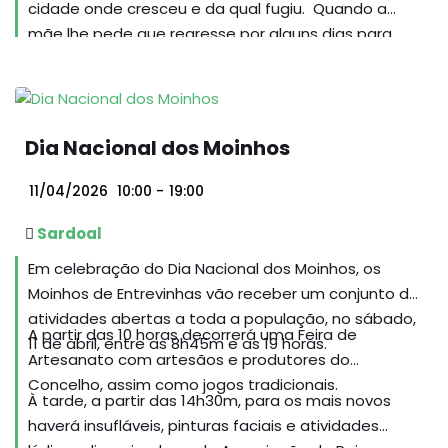
cidade onde cresceu e da qual fugiu. Quando a
mãe lhe pede que regresse por alguns dias para
cuidar do irmão mais velho, Omar, autista, o
regresso a casa reabre antigos desequilíbrios
familiares. Omar, porém, tem ideias muito claras
sobre o seu futuro: quer tornar-se autónomo, casar,
Dia Nacional dos Moinhos
ter três filhos e tornar-se um rapper famoso. Entre
sonhos improváveis, mal-entendidos e ruidosos
11/04/2026
10:00
-
19:00
jantares em família diante da televisão, os irmãos
começam um terno “curso intensivo” para aprender
Sardoal
a ser adulto.
Em celebração do Dia Nacional dos Moinhos, os
Moinhos de Entrevinhas vão receber um conjunto de
atividades abertas a toda a população, no sábado,
A partir das 10 horas decorrerá uma Feira de
11 de abril, entre as 8h45m e as 19 horas.
Artesanato com artesãos e produtores do
Concelho, assim como jogos tradicionais.
À tarde, a partir das 14h30m, para os mais novos
haverá insufláveis, pinturas faciais e atividades