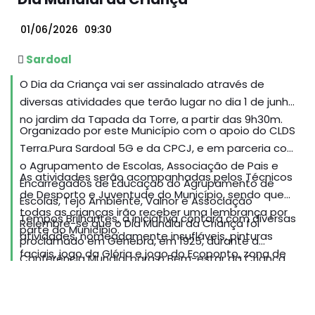
01/06/2026
09:30
Sardoal
O Dia da Criança vai ser assinalado através de
diversas atividades que terão lugar no dia 1 de junho,
no jardim da Tapada da Torre, a partir das 9h30m.
Organizado por este Município com o apoio do CLDS
Terra.Pura Sardoal 5G e da CPCJ, e em parceria com
o Agrupamento de Escolas, Associação de Pais e
As atividades serão acompanhadas pelos Técnicos
Encarregados de Educação do Agrupamento de
de Desporto e Juventude do Município, sendo que
Escolas, Tejo Ambiente, Valnor e Associação
todas as crianças irão receber uma lembrança por
Tempos Brilhantes, a iniciativa contará com diversas
Relembre-se que o Dia Mundial da Criança foi
parte do Município.
atividades, nomeadamente insufláveis, pinturas
proclamado em Genebra, em 1925, durante a
faciais, jogo da Glória e jogo do Ecoponto, zona de
Conferência Mundial para o Bem-estar da Criança,
lanches e muita animação.
sendo celebrado desde então no dia 1 de junho em
vários países.