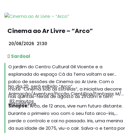
viragem, marcando o início de acontecimentos que
alteram a sua vida e moldam a sua compreensão
do mundo.
Cinema ao Ar Livre – “Arco”
20/08/2026
21:30
Sardoal
O jardim do Centro Cultural Gil Vicente e a
esplanada do espaço Cá da Terra voltam a ser
palco de sessões de Cinema ao Ar Livre. Com o
No dia 20 será exibido “Arco”.
mote “Cinema sob as Estrelas”, a iniciativa decorre
Animação/Aventura/Ficção Científica/Fantasia; M/6;
nas quintas-feiras de agosto às 21h30m e tem
82 minutos
entrada livre.
Sinopse:
Arco, de 12 anos, vive num futuro distante.
Durante o primeiro voo com o seu fato arco-íris,
perde o controlo e cai no passado. Iris, uma menina
da sua idade de 2075, viu-o cair. Salva-o e tenta por