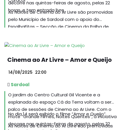
Caracol”.
decorre nas quintas-feiras de agosto, pelas 22
horas, e tem entrada livre.
As Noites de Cinema ao Ar Livre são promovidas
pelo Município de Sardoal com o apoio do
EspalhaFitas – Secção de Cinema da Palha de
Abrantes e da TAGUS – Associação para o
Desenvolvimento Integrado do Ribatejo Interior.
Cinema ao Ar Livre – Amor e Queijo
14/08/2025
22:00
Sardoal
O jardim do Centro Cultural Gil Vicente e a
esplanada do espaço Cá da Terra voltam a ser
palco de sessões de Cinema ao Ar Livre. Com o
No dia 14 será exibido o filme “Amor e Queijo”.
mote “Grande Filmes, Noites Quentes”, a iniciativa
decorre nas quintas-feiras de agosto, pelas 22
As Noites de Cinema ao Ar Livre são promovidas