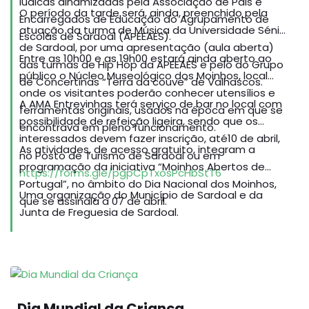
lúdicas dinamizadas pela Associação de Pais e
O período da tarde será, ainda, preenchido pela
Encarregados de Educação do Agrupamento de
atuação da turma de Música da Universidade Sénior
Escolas de Sardoal (APEEAES).
de Sardoal, por uma apresentação (aula aberta)
Entre as 10h00 e as 19h00 estará ainda aberto ao
das turmas de Hip Hop da APEEAES e pelo do Grupo
público o Núcleo Museológico dos Moinhos, local
de Concertinas “Terra da couve” de Valhascos.
onde os visitantes poderão conhecer utensílios e
A AMA Entrevinhas terá serviço de bar no local com
ferramentas originais, usados na época em que se
possibilidade de refeição ligeira, sendo que os
encontrava em pleno funcionamento.
interessados devem fazer inscrição, até10 de abril,
As atividades, de acesso gratuito, integram a
no Posto de Turismo de Sardoal ou em
programação da iniciativa “Moinhos Abertos de
https://forms.gle/pgpCpTxosPcHbStT6
Portugal”, no âmbito do Dia Nacional dos Moinhos,
Uma organização do Município de Sardoal e da
que se assinala a 07 de abril.
Junta de Freguesia de Sardoal.
Dia Mundial da Criança