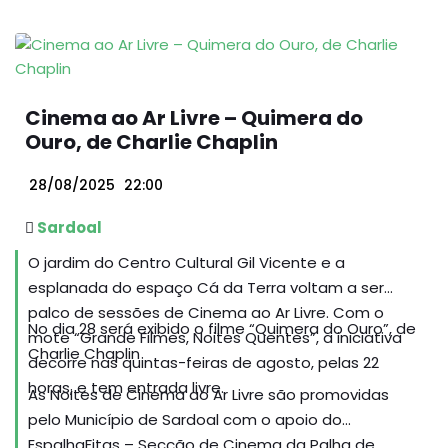
Abrantes e da TAGUS – Associação para o
Desenvolvimento Integrado do Ribatejo Interior.
Cinema ao Ar Livre – Quimera do
Ouro, de Charlie Chaplin
28/08/2025
22:00
Sardoal
O jardim do Centro Cultural Gil Vicente e a
esplanada do espaço Cá da Terra voltam a ser
palco de sessões de Cinema ao Ar Livre. Com o
No dia 28 será exibido o filme “Quimera do Ouro”, de
mote “Grande Filmes, Noites Quentes”, a iniciativa
Charlie Chaplin
decorre nas quintas-feiras de agosto, pelas 22
horas, e tem entrada livre.
As Noites de Cinema ao Ar Livre são promovidas
pelo Município de Sardoal com o apoio do
EspalhaFitas – Secção de Cinema da Palha de