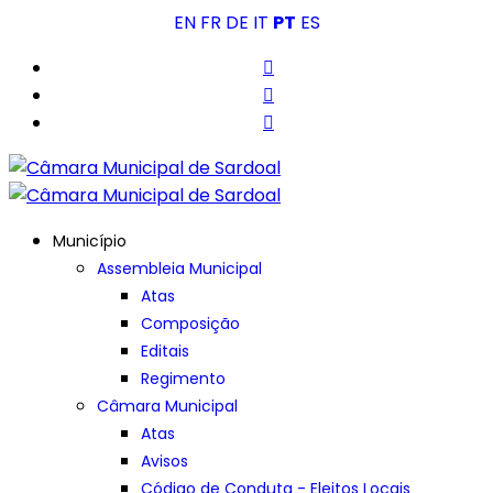
EN
FR
DE
IT
PT
ES
Município
Assembleia Municipal
Atas
Composição
Editais
Regimento
Câmara Municipal
Atas
Avisos
Código de Conduta - Eleitos Locais