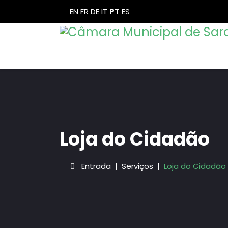
EN
FR
DE
IT
PT
ES
Loja do Cidadão
Entrada
Serviços
Loja do Cidadão