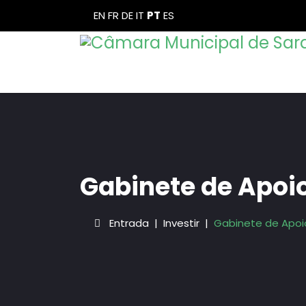
EN
FR
DE
IT
PT
ES
Gabinete de Apoi
Entrada
Investir
Gabinete de Apoi