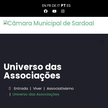
EN
FR
DE
IT
PT
ES
Universo das
Associações
Entrada
Viver
Associativismo
Universo das Associações