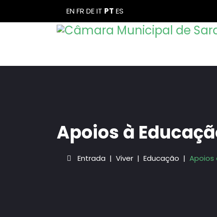
EN
FR
DE
IT
PT
ES
Apoios à Educaçã
Entrada
Viver
Educação
Apoios