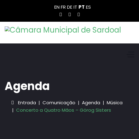
EN
FR
DE
IT
PT
ES
Agenda
Entrada
Comunicação
Agenda
Música
Concerto a Quatro Mãos – Görog Sisters