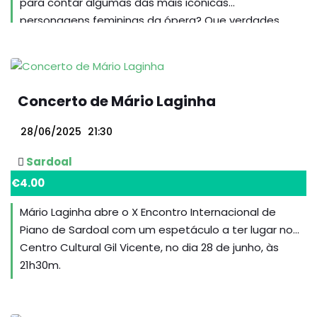
para contar algumas das mais icónicas
personagens femininas da ópera? Que verdades
revelariam? Que desabafos?”. É esta a premissa de
“O Meu Nome é Ópera”, um espetáculo intimista
que combina música clássica com leitura encenada,
oferecendo olhar contemporâneo sobre figuras
Concerto de Mário Laginha
femininas do mundo da ópera, com árias
conhecidas de grandes compositores, como Bizet,
28/06/2025
21:30
Massenet, Mozart e Purcell, bem como com
composições originais de Sara Ross e Jaime Reis.
Sardoal
€4.00
Mário Laginha abre o X Encontro Internacional de
Piano de Sardoal com um espetáculo a ter lugar no
Centro Cultural Gil Vicente, no dia 28 de junho, às
21h30m.