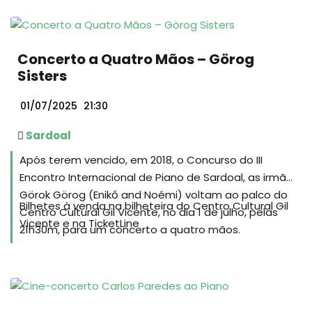
Concerto a Quatro Mãos – Görog
Sisters
01/07/2025
21:30
Sardoal
Após terem vencido, em 2018, o Concurso do III
Encontro Internacional de Piano de Sardoal, as irmãs
Görok Görog (Enikő and Noémi) voltam ao palco do
Bilhetes à venda na bilheteira do Centro Cultural Gil
Centro Cultural Gil Vicente, no dia 1 de julho, pelas
Vicente e na TicketLine
21h30m, para um concerto a quatro mãos.