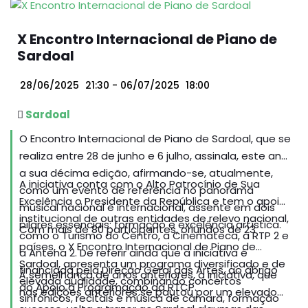
X Encontro Internacional de Piano de
Sardoal
28/06/2025
21:30
- 06/07/2025
18:00
Sardoal
O Encontro Internacional de Piano de Sardoal, que se
realiza entre 28 de junho e 6 julho, assinala, este ano
a sua décima edição, afirmando-se, atualmente,
A iniciativa conta com o Alto Patrocínio de Sua
como um evento de referência no panorama
Excelência o Presidente da República e tem o apoio
musical nacional e internacional, assente em dois
institucional de outras entidades de relevo nacional,
pilares essenciais: formação e excelência artística.
Com mais de 80 participantes, oriundos de 23
como o Turismo do Centro, a Cinemateca, a RTP 2 e
países, o X Encontro Internacional de Piano de
a Antena 2. De referir ainda que a iniciativa é
Sardoal, apresenta um programa diversificado e de
financiada pela Direção Geral das Artes, ao abrigo
À semelhança de anos anteriores, a iniciativa, que
elevada qualidade, combinando concertos
do Apoio à Programação da RTCP.
nas edições anteriores se pautou por um elevado
sinfónicos, recitais e música de câmara, formação