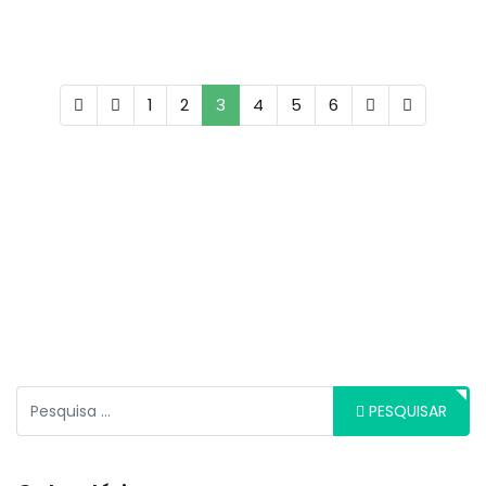
1
2
3
4
5
6
Pesquisar
PESQUISAR