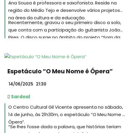
Ana Sousa é professora e saxofonista. Reside na
região do Médio Tejo e desenvolve vários projetos
na área da cultura e da educação.
Recentemente, gravou o seu primeiro disco a solo,
que conta com a participação do guitarrista João
Pires. O disco surge no âmbito do projeto “Som da
Palavra”, um projeto artístico centrado na área da
música que pretende explorar e valorizar a sua
relação com a literatura. Com o apoio da Direção
Geral das Artes, foi criado e gravado um repertório
Espetáculo “O Meu Nome é Ópera”
composto exclusivamente para este projeto por
compositores portugueses, inspirado em obras da
14/06/2025
21:30
literatura portuguesa de escritores como José
Saramago, José Luís Peixoto, João Tordo, Afonso
Sardoal
Cruz, José Cardoso Pires, Ana Luísa Amaral e
O Centro Cultural Gil Vicente apresenta no sábado,
Teolinda Gersão. O repertório tem vindo a ser
14 de junho, às 21h30m, o espetáculo “O Meu Nome é
apresentado em escolas do interior do país.
Ópera”.
“Se lhes fosse dada a palavra, que histórias teriam